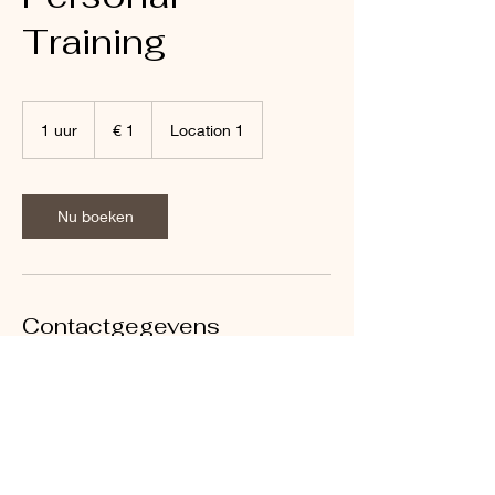
Training
1
euro
1 uur
1
€ 1
Location 1
u
u
Nu boeken
Contactgegevens
Leiden